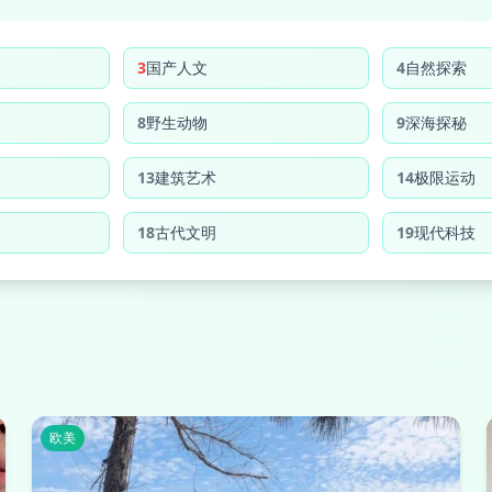
3
国产人文
4
自然探索
8
野生动物
9
深海探秘
13
建筑艺术
14
极限运动
18
古代文明
19
现代科技
欧美