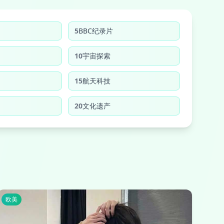
5
BBC纪录片
10
宇宙探索
15
航天科技
20
文化遗产
欧美